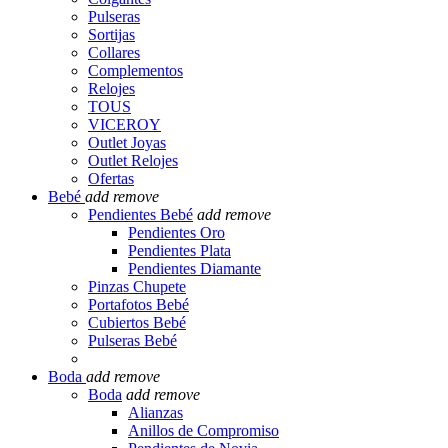
Pulseras
Sortijas
Collares
Complementos
Relojes
TOUS
VICEROY
Outlet Joyas
Outlet Relojes
Ofertas
Bebé
add
remove
Pendientes Bebé
add
remove
Pendientes Oro
Pendientes Plata
Pendientes Diamante
Pinzas Chupete
Portafotos Bebé
Cubiertos Bebé
Pulseras Bebé
Boda
add
remove
Boda
add
remove
Alianzas
Anillos de Compromiso