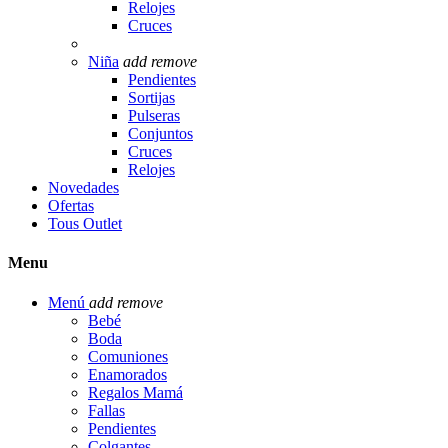
Relojes
Cruces
Niña
add
remove
Pendientes
Sortijas
Pulseras
Conjuntos
Cruces
Relojes
Novedades
Ofertas
Tous Outlet
Menu
Menú
add
remove
Bebé
Boda
Comuniones
Enamorados
Regalos Mamá
Fallas
Pendientes
Colgantes