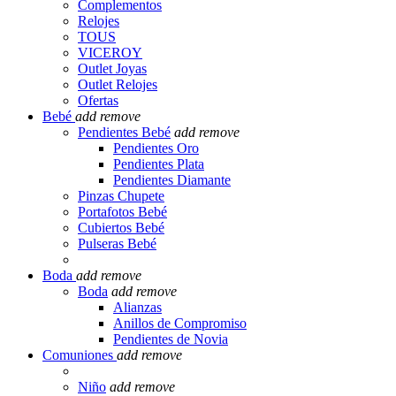
Complementos
Relojes
TOUS
VICEROY
Outlet Joyas
Outlet Relojes
Ofertas
Bebé
add
remove
Pendientes Bebé
add
remove
Pendientes Oro
Pendientes Plata
Pendientes Diamante
Pinzas Chupete
Portafotos Bebé
Cubiertos Bebé
Pulseras Bebé
Boda
add
remove
Boda
add
remove
Alianzas
Anillos de Compromiso
Pendientes de Novia
Comuniones
add
remove
Niño
add
remove